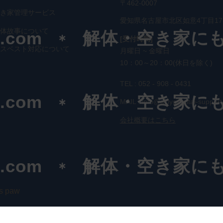
〒462-0007
空き家管理サービス
愛知県名古屋市北区如意4丁目17-
解体故事について
t.com
解体・空き家に
[受付時間]
アスベスト対応について
月曜日 ~ 金曜日
10：00～20：00
(休日を除く)
TEL : 052 - 908 - 0431
t.com
解体・空き家に
MAIL : info@akiya-kaitai-suppor
会社概要はこちら
t.com
解体・空き家に
’s paw